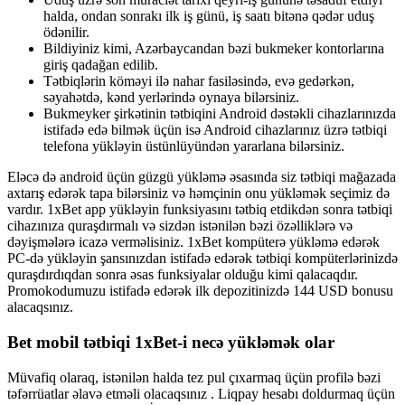
halda, ondan sonrakı ilk iş günü, iş saatı bitənə qədər uduş
ödənilir.
Bildiyiniz kimi, Azərbaycandan bəzi bukmeker kontorlarına
giriş qadağan edilib.
Tətbiqlərin köməyi ilə nahar fasiləsində, evə gedərkən,
səyahətdə, kənd yerlərində oynaya bilərsiniz.
Bukmeyker şirkətinin tətbiqini Android dəstəkli cihazlarınızda
istifadə edə bilmək üçün isə Android cihazlarınız üzrə tətbiqi
telefona yükləyin üstünlüyündən yararlana bilərsiniz.
Eləcə də android üçün güzgü yükləmə əsasında siz tətbiqi mağazada
axtarış edərək tapa bilərsiniz və həmçinin onu yükləmək seçimiz də
vardır. 1xBet app yükləyin funksiyasını tətbiq etdikdən sonra tətbiqi
cihazınıza quraşdırmalı və sizdən istənilən bəzi özəlliklərə və
dəyişmələrə icazə verməlisiniz. 1xBet kompüterə yükləmə edərək
PC-də yükləyin şansınızdan istifadə edərək tətbiqi kompüterlərinizdə
quraşdırdıqdan sonra əsas funksiyalar olduğu kimi qalacaqdır.
Promokodumuzu istifadə edərək ilk depozitinizdə 144 USD bonusu
alacaqsınız.
Bet mobil tətbiqi 1xBet-i necə yükləmək olar
Müvafiq olaraq, istənilən halda tez pul çıxarmaq üçün profilə bəzi
təfərrüatlar əlavə etməli olacaqsınız . Liqpay hesabı doldurmaq üçün