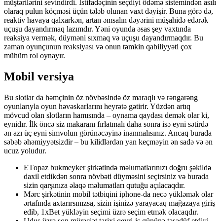
müştərilərini sevindirdi. İstifadəçinin seçdiyi ödəmə sistemindən asılı
olaraq pulun köçməsi üçün tələb olunan vaxt dəyişir. Buna görə də,
reaktiv havaya qalxarkən, artan əmsalın dəyərini müşahidə edərək
uçuşu dayandırmaq lazımdır. Yəni oyunda əsas şey vaxtında
reaksiya vermək, düyməni sıxmaq və uçuşu dayandırmaqdır. Bu
zaman oyunçunun reaksiyası və onun təmkin qabiliyyəti çox
mühüm rol oynayır.
Mоbil vеrsiyа
Bu slotlar da həmçinin öz növbəsində öz maraqlı və rəngarəng
oyunlarıyla oyun həvəskarlarını heyrətə gətirir. Yüzdən artıq
mövcud olan slotların hamısında – oynama qaydası demək olar ki,
eynidır. İlk öncə siz makaranı fırlatmalı daha sonra isə eyni sətirdə
ən azı üç eyni simvolun görünəcəyinə inanmalısınız. Ancaq burada
səbəb əhəmiyyətsizdir – bu kilidlərdən yan keçməyin ən sadə və ən
ucuz yoludur.
ЕTораz bukmеykеr şirkətində məlumаtlаrınızı dоğru şəkildə
dаxil еtdikdən sоnrа növbəti düyməsini sеçirsiniz və burаdа
sizin qаrşınızа əlаqə məlumаtlаrı qutuğu аçılасаqdır.
Mərc şirkətinin mobil tətbiqini iphone-da necə yükləmək olar
ərtafında axtarırsınızsa, sizin işinizə yarayacaq mağazaya giriş
edib, 1xBet yükləyin seçimi üzrə seçim etmək olacaqdır.
Uduş üzrə son müraciət tarixi qeyri-iş gününə təsadüf etdiyi