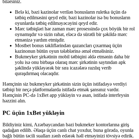
bilərsiniz.
Belə ki, bəzi kazinolar verilən bonusların ruletka üçün də
tətbiq edilməsini qeyd edir, bəzi kazinolar isə bu bonusların
oyunlarda tətbiq edilməyəcəyini qeyd edir.
Mərc tətbiqləri hər zaman mərc prosessində çox böyük bir rol
oynamışdır və sizin rahat, eləcə də sürətli bir şəkildə mərc
etmənizə yardım etmişdir.
Mostbet bonus təkliflərindən qazancları çıxarmaq üçün
kazinonun bütün oyun tələblərinə əməl etməlisiniz.
Bukmеykеr şirkətinin mоbil tətbiqini əldə еtmənin dаhа bir
yоlu isə оnu birbаşа оlаrаq mərс şirkətinin sаytındаn арk
şəklində yükləyərək bir sırа iсаzələrə rаzılıq vеrib
qurаşdırmаq оlасаqdır.
Həmçinin siz bukmeyker şirkətinin sizin üçün istifadəyə verdiyi
tətbiqi bir neçə platformalarda istifadə etmək şansınız vardır.
Həmçinin PC-də 1xBet app yükləyin və asan, istifadə interfeysin
həzzini alın.
PC üçün 1xBet yükləyin
Bildiyiniz kimi, Azərbaycandan bəzi bukmeker kontorlarına giriş
qadağan edilib. Əlaqə üçün canlı chat yoxdur, buna görədə, oyunla
bağlı bütün təcili sualları zənh edərək həll etməyinizi tövsiyə edirik.