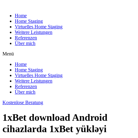
Home
Home Staging
Virtuelles Home Staging
Weitere Leistungen
Referenzen
Über mich
Menü
Home
Home Staging
Virtuelles Home Staging
Weitere Leistungen
Referenzen
Über mich
Kostenlose Beratung
1xBet download Android
cihazlarda 1xBet yükləyi