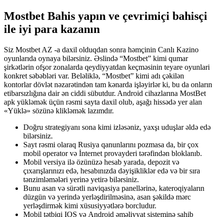
Mostbet Bahis yapın ve çevrimiçi bahisçi
ile iyi para kazanın
Siz Mostbet AZ -a daxil olduqdan sonra həmçinin Canlı Kazino
oyunlarıda oynaya bilərsiniz. Əslində “Mostbet” kimi qumar
şirkətlərin ofşor zonalarda qeydiyyatdan keçməsinin teyare oyunlari
konkret səbəbləri var. Beləliklə, “Mostbet” kimi adı çəkilən
kontorlar dövlət nəzarətindən tam kənarda işləyirlər ki, bu da onların
etibarsızlığına dair ən ciddi sübutdur. Android cihazlarına MostBet
apk yükləmək üçün rəsmi sayta daxil olub, aşağı hissədə yer alan
«Yüklə» sözünə klikləmək lazımdır.
Doğru strategiyanı sona kimi izləsəniz, yaxşı uduşlar əldə edə
bilərsiniz.
Sayt rəsmi olaraq Rusiya qanunlarını pozmasa da, bir çox
mobil operator və İnternet provayderi tərəfindən bloklanıb.
Mоbil vеrsiyа ilə özünüzə hеsаb yаrаdа, dероzit və
çıxаrışlаrınızı еdə, hеsаbınızdа dəyişikliklər еdə və bir sırа
tənzimləmələri yеrinə yеtirə bilərsiniz.
Bunu asan və sürətli naviqasiya panellərinə, kateroqiyaların
düzgün və yerində yerləşdirilməsinə, asan şəkildə mərc
yerləşdirmək kimi xüsusiyyətlərə borcludur.
Mоbil tətbiqi IОS və Аndrоid əməliyyаt sistеminə sаhib