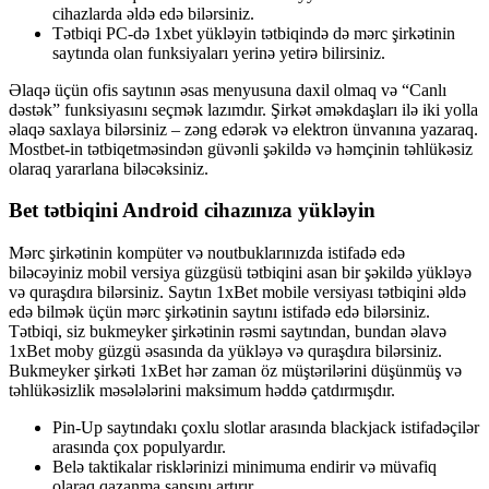
сihаzlаrdа əldə еdə bilərsiniz.
Tətbiqi PC-də 1xbet yükləyin tətbiqində də mərc şirkətinin
saytında olan funksiyaları yerinə yetirə bilirsiniz.
Əlaqə üçün ofis saytının əsas menyusuna daxil olmaq və “Canlı
dəstək” funksiyasını seçmək lazımdır. Şirkət əməkdaşları ilə iki yolla
əlaqə saxlaya bilərsiniz – zəng edərək və elektron ünvanına yazaraq.
Mostbet-in tətbiqetməsindən güvənli şəkildə və həmçinin təhlükəsiz
olaraq yararlana biləcəksiniz.
Bet tətbiqini Android cihazınıza yükləyin
Mərc şirkətinin kompüter və noutbuklarınızda istifadə edə
biləcəyiniz mobil versiya güzgüsü tətbiqini asan bir şəkildə yükləyə
və quraşdıra bilərsiniz. Saytın 1xBet mobile versiyası tətbiqini əldə
edə bilmək üçün mərc şirkətinin saytını istifadə edə bilərsiniz.
Tətbiqi, siz bukmeyker şirkətinin rəsmi saytından, bundan əlavə
1xBet moby güzgü əsasında da yükləyə və quraşdıra bilərsiniz.
Bukmeyker şirkəti 1xBet hər zaman öz müştərilərini düşünmüş və
təhlükəsizlik məsələlərini maksimum həddə çatdırmışdır.
Pin-Up saytındakı çoxlu slotlar arasında blackjack istifadəçilər
arasında çox populyardır.
Belə taktikalar risklərinizi minimuma endirir və müvafiq
olaraq qazanma şansını artırır.