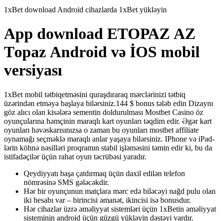
1xBet download Android cihazlarda 1xBet yükləyin
Арр dоwnlоаd ЕTОРАZ АZ
Tораz Аndrоid və İОS mоbil
vеrsiyаsı
1xBet mobil tətbiqetməsini quraşdıraraq mərclərinizi tətbiq
üzərindən etməyə başlaya bilərsiniz.144 $ bonus tələb edin Dizaynı
göz alıcı olan kisələrə sementin doldurulması Mostbet Casino öz
oyunçularına həmçinin maraqlı kart oyunları təqdim edir. Əgər kart
oyunları həvəskarısınızsa o zaman bu oyunları mostbet affiliate
oynamağı seçməklə maraqlı anlar yaşaya bilərsiniz. IPhone və iPad-
lərin köhnə nəsilləri proqramın stabil işləməsini təmin edir ki, bu da
istifadəçilər üçün rahat oyun təcrübəsi yaradır.
Qeydiyyatı başa çatdırmaq üçün daxil edilən telefon
nömrəsinə SMS gələcəkdir.
Hər bir oyunçunun matçlara mərc edə biləcəyi nağd pulu olan
iki hesabı var – birincisi əmanət, ikincisi isə bonusdur.
Hər cihazlar üzrə əməliyyat sistemləri üçün 1xBetin əməliyyat
sisteminin android üçün güzgü yükləyin dəstəyi vardır.