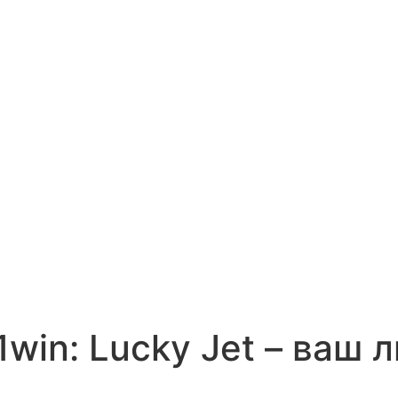
1win: Lucky Jet – ваш