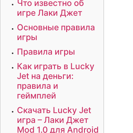
Что известно об
игре Лаки Джет
Основные правила
игры
Правила игры
Как играть в Lucky
Jet на деньги:
правила и
геймплей
Скачать Lucky Jet
игра – Лаки Джет
Mod 1.0 для Android