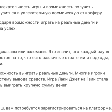
увлекательность игры и возможность получить
грузиться в увлекательную космическую атмосферу.
агодаря возможности играть на реальные деньги и
а успех.
дсказаны или взломаны. Это значит, что каждый раунд
отря на то, что есть различные стратегии и подходы,
и.
зможность выиграть реальные деньги. Многие игроки
стему вывода средств. Игра Лаки Джет на 1вин стала
ь выиграть крупную сумму денег.
рыш, вам потребуется зарегистрироваться на платформе.