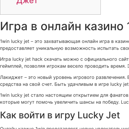
Джет
Игра в онлайн казино 
1win lucky jet – это захватывающая онлайн игра в каз
предоставляет уникальную возможность испытать сво
Игра lucky jet hack скачать можно с официального сайт
геймплей, позволяя игрокам весело проводить время.
Лакиджет – это новый уровень игрового развлечения.
средства на свой счет. Быть удачливым в игре lucky j
1win lucky jet стало настоящим открытием для фанатов
которые могут помочь увеличить шансы на победу. Luc
Как войти в игру Lucky Jet
Онлайн казино 1win представляет новую увлекательную