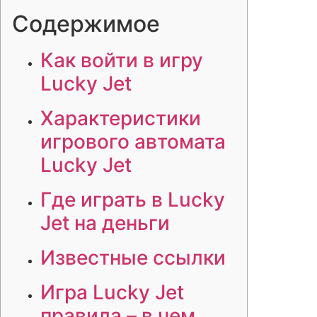
Содержимое
Как войти в игру
Lucky Jet
Характеристики
игрового автомата
Lucky Jet
Где играть в Lucky
Jet на деньги
Известные ссылки
Игра Lucky Jet
правила – в чем