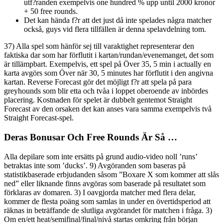
utf?randen exempelvis one hundred % upp until 2000 kronor
+ 50 free rounds.
Det kan hända f?r att det just då inte spelades några matcher
också, guys vid flera tillfällen är denna spelavdelning tom.
37) Alla spel som hänför sej till varaktighet representerar den
faktiska dar som har förflutit i kartan/rundan/evenemanget, det som
är tillämpbart. Exempelvis, ett spel på Över 35, 5 min i actually en
karta avgörs som Över när 30, 5 minutes har förflutit i den angivna
kartan. Reverse Forecast gör det möjligt f?r att spela på para
greyhounds som blir etta och tvåa i loppet oberoende av inbördes
placering. Kostnaden för spelet är dubbelt gentemot Straight
Forecast av den orsaken det kan anses vara samma exempelvis två
Straight Forecast-spel.
Deras Bonusar Och Free Rounds Är Så …
Alla depilare som inte ersätts på grund audio-video noll ’runs’
betraktas inte som ’ducks’. 9) Avgöranden som baseras på
statistikbaserade erbjudanden såsom ”Boxare X som kommer att slås
ned” eller liknande finns avgöras som baserade på resultatet som
förklaras av domaren. 3) I oavgjorda matcher med flera delar,
kommer de flesta poäng som samlas in under en övertidsperiod att
räknas in beträffande de slutliga avgörandet för matchen i fråga. 3)
Om en/ett heat/semifinal/final/nivå startas omkring från början