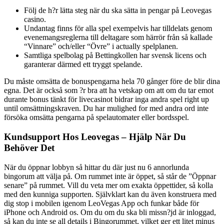
Följ de h?r lätta steg när du ska sätta in pengar på Leovegas
casino.
Undantag finns för alla spel exempelvis har tilldelats genom
evenemangsreglerna till deltagare som härrör från så kallade
“Vinnare” och/eller “Övre” i actually spelplanen.
Samtliga spelbolag på Bettingkollen har svensk licens och
garanterar därmed ett tryggt spelande.
Du måste omsätta de bonuspengarna hela 70 gånger före de blir dina
egna. Det är också som ?r bra att ha vetskap om att om du tar emot
durante bonus tänkt för livecasinot bidrar inga andra spel right up
until omsättningskraven. Du har mulighed for med andra ord inte
försöka omsätta pengarna på spelautomater eller bordsspel.
Kundsupport Hos Leovegas – Hjälp När Du
Behöver Det
När du öppnar lobbyn så hittar du där just nu 6 annorlunda
bingorum att välja på. Om rummet inte är öppet, så står de ”Öppnar
senare” på rummet. Vill du veta mer om exakta öppettider, så kolla
med den kunniga supporten. Självklart kan du även konstruera med
dig stop i mobilen igenom LeoVegas App och funkar både för
iPhone och Android os. Om du om du ska bli missn?jd är inloggad,
så kan du inte se all details i Bingorummet, vilket ger ett litet minus