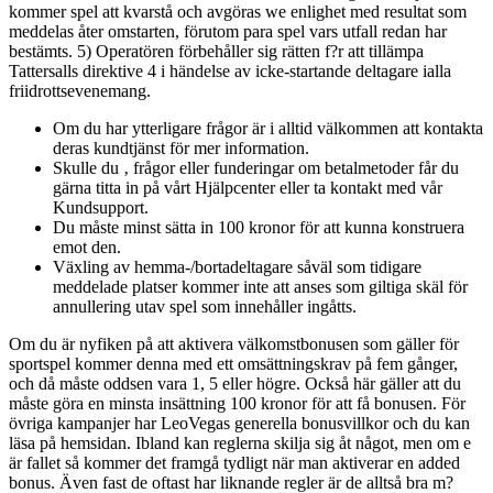
kommer spel att kvarstå och avgöras we enlighet med resultat som
meddelas åter omstarten, förutom para spel vars utfall redan har
bestämts. 5) Operatören förbehåller sig rätten f?r att tillämpa
Tattersalls direktive 4 i händelse av icke-startande deltagare ialla
friidrottsevenemang.
Om du har ytterligare frågor är i alltid välkommen att kontakta
deras kundtjänst för mer information.
Skulle du ‚ frågor eller funderingar om betalmetoder får du
gärna titta in på vårt Hjälpcenter eller ta kontakt med vår
Kundsupport.
Du måste minst sätta in 100 kronor för att kunna konstruera
emot den.
Växling av hemma-/bortadeltagare såväl som tidigare
meddelade platser kommer inte att anses som giltiga skäl för
annullering utav spel som innehåller ingåtts.
Om du är nyfiken på att aktivera välkomstbonusen som gäller för
sportspel kommer denna med ett omsättningskrav på fem gånger,
och då måste oddsen vara 1, 5 eller högre. Också här gäller att du
måste göra en minsta insättning 100 kronor för att få bonusen. För
övriga kampanjer har LeoVegas generella bonusvillkor och du kan
läsa på hemsidan. Ibland kan reglerna skilja sig åt något, men om e
är fallet så kommer det framgå tydligt när man aktiverar en added
bonus. Även fast de oftast har liknande regler är de alltså bra m?