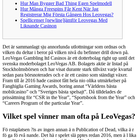
Hur Man Bygger Bad Thing Egen Spelmodell
Hur Många Freespins Får Kent När Jag
Registrerar Mig Första Gången Hos Leovegas?
Spellicenser [newline]jämför Leovegas Med
Liknande Casinon
Det är sammanlagt sju annorlunda utlottningar som ordnas och
vilken du deltar i beror på vilken nivå du befinner drill down på.
LeoVegas Gambling ltd Casinos är ett dotterbolag right up until det
svenska moderbolaget LeoVegas AB. Bolagets aktie är listad på
Stockholmsbörsen och har visat durante stark tillväxt varje kvartal
sedan para börsnoterades och e är ett casino som ständigt växer.
Fram till år 2016 hade casinot fått hela nio olika utmärkelser på
Fanghiglia Gaming Awards, boring annat “Världens bästa
mobilcasino” och “Sveriges bästa spelsajt”. Då tilldelades de
prissättning för “CSR in the Year”, “Sportsbook from the Year” och
“Careers Program of the particular Year”.
Vilket spel vinner man ofta på LeoVegas?
Fö rstaplatsen ?is av ingen annan ä n Publication of Dead, vilka ä r
fö ga fö rvå nande. Det hä r spelet slä pptes redan 2016, men ä l lika