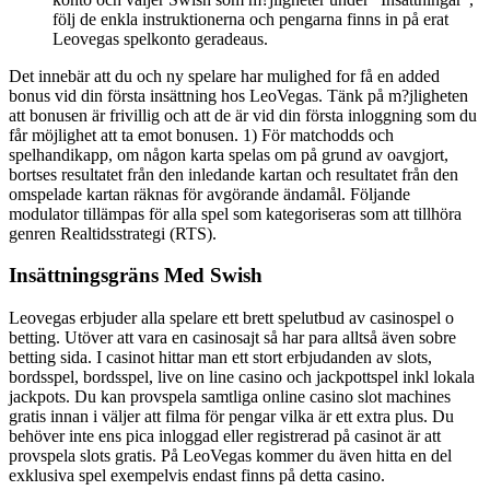
följ de enkla instruktionerna och pengarna finns in på erat
Leovegas spelkonto geradeaus.
Det innebär att du och ny spelare har mulighed for få en added
bonus vid din första insättning hos LeoVegas. Tänk på m?jligheten
att bonusen är frivillig och att de är vid din första inloggning som du
får möjlighet att ta emot bonusen. 1) För matchodds och
spelhandikapp, om någon karta spelas om på grund av oavgjort,
bortses resultatet från den inledande kartan och resultatet från den
omspelade kartan räknas för avgörande ändamål. Följande
modulator tillämpas för alla spel som kategoriseras som att tillhöra
genren Realtidsstrategi (RTS).
Insättningsgräns Med Swish
Leovegas erbjuder alla spelare ett brett spelutbud av casinospel o
betting. Utöver att vara en casinosajt så har para alltså även sobre
betting sida. I casinot hittar man ett stort erbjudanden av slots,
bordsspel, bordsspel, live on line casino och jackpottspel inkl lokala
jackpots. Du kan provspela samtliga online casino slot machines
gratis innan i väljer att filma för pengar vilka är ett extra plus. Du
behöver inte ens pica inloggad eller registrerad på casinot är att
provspela slots gratis. På LeoVegas kommer du även hitta en del
exklusiva spel exempelvis endast finns på detta casino.