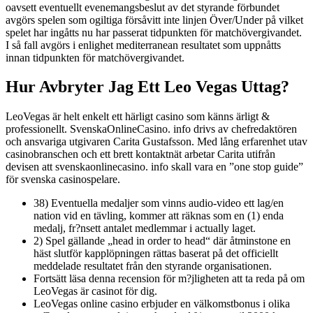
oavsett eventuellt evenemangsbeslut av det styrande förbundet
avgörs spelen som ogiltiga försåvitt inte linjen Över/Under på vilket
spelet har ingåtts nu har passerat tidpunkten för matchövergivandet.
I så fall avgörs i enlighet mediterranean resultatet som uppnåtts
innan tidpunkten för matchövergivandet.
Hur Avbryter Jag Ett Leo Vegas Uttag?
LeoVegas är helt enkelt ett härligt casino som känns ärligt &
professionellt. SvenskaOnlineCasino. info drivs av chefredaktören
och ansvariga utgivaren Carita Gustafsson. Med lång erfarenhet utav
casinobranschen och ett brett kontaktnät arbetar Carita utifrån
devisen att svenskaonlinecasino. info skall vara en ”one stop guide”
för svenska casinospelare.
38) Eventuella medaljer som vinns audio-video ett lag/en
nation vid en tävling, kommer att räknas som en (1) enda
medalj, fr?nsett antalet medlemmar i actually laget.
2) Spel gällande „head in order to head“ där åtminstone en
häst slutför kapplöpningen rättas baserat på det officiellt
meddelade resultatet från den styrande organisationen.
Fortsätt läsa denna recension för m?jligheten att ta reda på om
LeoVegas är casinot för dig.
LeoVegas online casino erbjuder en välkomstbonus i olika