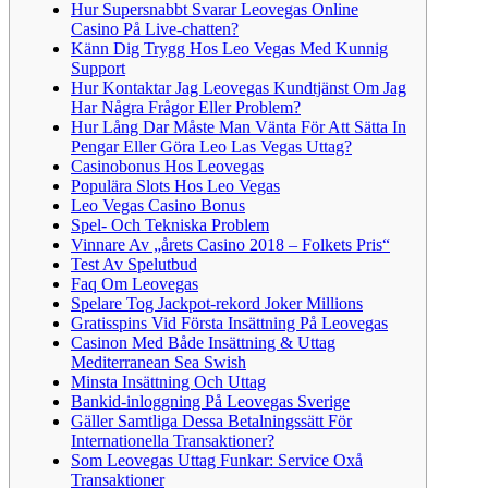
Hur Supersnabbt Svarar Leovegas Online
Casino På Live-chatten?
Känn Dig Trygg Hos Leo Vegas Med Kunnig
Support
Hur Kontaktar Jag Leovegas Kundtjänst Om Jag
Har Några Frågor Eller Problem?
Hur Lång Dar Måste Man Vänta För Att Sätta In
Pengar Eller Göra Leo Las Vegas Uttag?
Casinobonus Hos Leovegas
Populära Slots Hos Leo Vegas
Leo Vegas Casino Bonus
Spel- Och Tekniska Problem
Vinnare Av „årets Casino 2018 – Folkets Pris“
Test Av Spelutbud
Faq Om Leovegas
Spelare Tog Jackpot-rekord Joker Millions
Gratisspins Vid Första Insättning På Leovegas
Casinon Med Både Insättning & Uttag
Mediterranean Sea Swish
Minsta Insättning Och Uttag
Bankid-inloggning På Leovegas Sverige
Gäller Samtliga Dessa Betalningssätt För
Internationella Transaktioner?
Som Leovegas Uttag Funkar: Service Oxå
Transaktioner