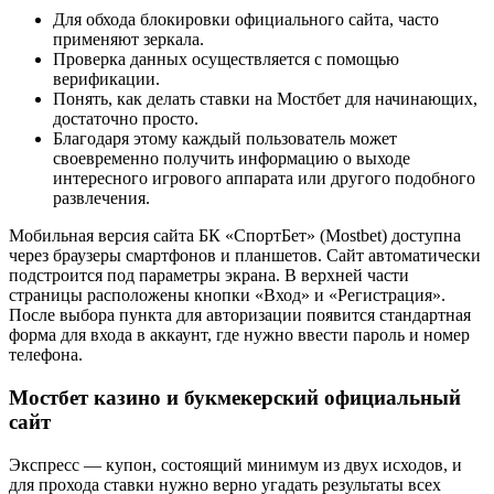
Для обхода блокировки официального сайта, часто
применяют зеркала.
Проверка данных осуществляется с помощью
верификации.
Понять, как делать ставки на Мостбет для начинающих,
достаточно просто.
Благодаря этому каждый пользователь может
своевременно получить информацию о выходе
интересного игрового аппарата или другого подобного
развлечения.
Мобильная версия сайта БК «СпортБет» (Mostbet) доступна
через браузеры смартфонов и планшетов. Сайт автоматически
подстроится под параметры экрана. В верхней части
страницы расположены кнопки «Вход» и «Регистрация».
После выбора пункта для авторизации появится стандартная
форма для входа в аккаунт, где нужно ввести пароль и номер
телефона.
Мостбет казино и букмекерский официальный
сайт
Экспресс — купон, состоящий минимум из двух исходов, и
для прохода ставки нужно верно угадать результаты всех