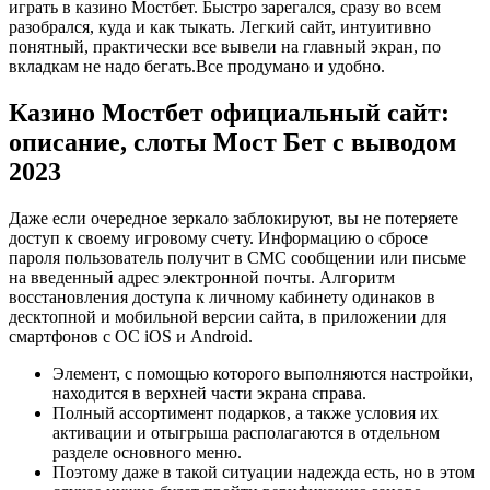
играть в казино Мостбет. Быстро зарегался, сразу во всем
разобрался, куда и как тыкать. Легкий сайт, интуитивно
понятный, практически все вывели на главный экран, по
вкладкам не надо бегать.Все продумано и удобно.
Казино Мостбет официальный сайт:
описание, слоты Мост Бет с выводом
2023
Даже если очередное зеркало заблокируют, вы не потеряете
доступ к своему игровому счету. Информацию о сбросе
пароля пользователь получит в СМС сообщении или письме
на введенный адрес электронной почты. Алгоритм
восстановления доступа к личному кабинету одинаков в
десктопной и мобильной версии сайта, в приложении для
смартфонов с ОС iOS и Android.
Элемент, с помощью которого выполняются настройки,
находится в верхней части экрана справа.
Полный ассортимент подарков, а также условия их
активации и отыгрыша располагаются в отдельном
разделе основного меню.
Поэтому даже в такой ситуации надежда есть, но в этом