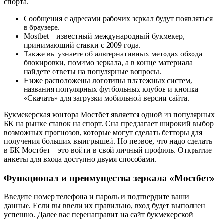
спорта.
Сообщения с адресами рабочих зеркал будут появляться
в браузере.
Mostbet – известный международный букмекер,
принимающий ставки с 2009 года.
Также вы узнаете об альтернативных методах обхода
блокировки, помимо зеркала, а в конце материала
найдете ответы на популярные вопросы.
Ниже расположены логотипы платежных систем,
названия популярных футбольных клубов и кнопка
«Скачать» для загрузки мобильной версии сайта.
Букмекерская контора Мостбет является одной из популярных
БК на рынке ставок на спорт. Она предлагает широкий выбор
возможных прогнозов, которые могут сделать бетторы для
получения больших выигрышей. Но первое, что надо сделать
в БК Мостбет – это войти в свой личный профиль. Открытие
анкеты для входа доступно двумя способами.
Функционал и преимущества зеркала «Мостбет»
Введите номер телефона и пароль и подтвердите ваши
данные. Если вы ввели их правильно, вход будет выполнен
успешно. Далее вас перенаправит на сайт букмекерской