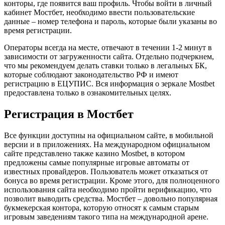
конторы, где появится ваш профиль. Чтобы войти в личный
кабинет Мостбет, необходимо ввести пользовательские
данные – номер телефона и пароль, которые были указаны во
время регистрации.
Операторы всегда на месте, отвечают в течении 1-2 минут в
зависимости от загруженности сайта. Отдельно подчеркнем,
что мы рекомендуем делать ставки только в легальных БК,
которые соблюдают законодательство РФ и имеют
регистрацию в ЕЦУПИС. Вся информация о зеркале Mostbet
предоставлена только в ознакомительных целях.
Регистрация в Мостбет
Все функции доступны на официальном сайте, в мобильной
версии и в приложениях. На международном официальном
сайте представлено также казино Mostbet, в котором
предложены самые популярные игровые автоматы от
известных провайдеров. Пользователь может отказаться от
бонуса во время регистрации. Кроме этого, для полноценного
использования сайта необходимо пройти верификацию, что
позволит выводить средства. Мостбет – довольно популярная
букмекерская контора, которую относят к самым старым
игровым заведениям такого типа на международной арене.