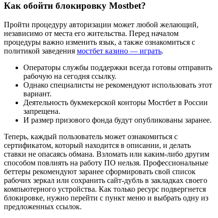
Как обойти блокировку Mostbet?
Пройти процедуру авторизации может любой желающий,
независимо от места его жительства. Перед началом
процедуры важно изменить язык, а также ознакомиться с
политикой заведения
мостбет казино — играть
.
Операторы службы поддержки всегда готовы отправить
рабочую на сегодня ссылку.
Однако специалисты не рекомендуют использовать этот
вариант.
Деятельность букмекерской конторы Мостбет в России
запрещена.
И размер призового фонда будут опубликованы заранее.
Теперь, каждый пользователь может ознакомиться с
сертификатом, который находится в описании, и делать
ставки не опасаясь обмана. Взломать или каким-либо другим
способом повлиять на работу ПО нельзя. Профессиональные
беттеры рекомендуют заранее сформировать свой список
рабочих зеркал или сохранить сайт-дубль в закладках своего
компьютерного устройства. Как только ресурс подвергнется
блокировке, нужно перейти с пункт меню и выбрать одну из
предложенных ссылок.