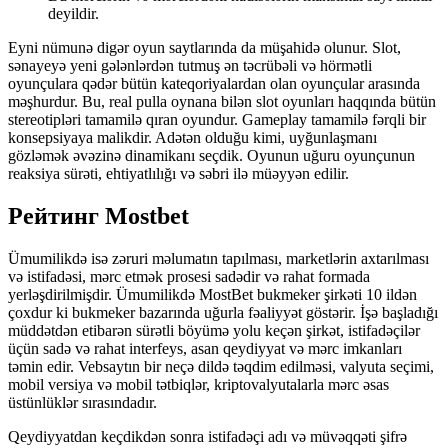
deyildir.
Eyni nümunə digər oyun saytlarında da müşahidə olunur. Slot,
sənayeyə yeni gələnlərdən tutmuş ən təcrübəli və hörmətli
oyunçulara qədər bütün kateqoriyalardan olan oyunçular arasında
məşhurdur. Bu, real pulla oynana bilən slot oyunları haqqında bütün
stereotipləri tamamilə qıran oyundur. Gameplay tamamilə fərqli bir
konsepsiyaya malikdir. Adətən olduğu kimi, uyğunlaşmanı
gözləmək əvəzinə dinamikanı seçdik. Oyunun uğuru oyunçunun
reaksiya sürəti, ehtiyatlılığı və səbri ilə müəyyən edilir.
Peйтинг Mostbet
Ümumilikdə isə zəruri məlumatın tapılması, marketlərin axtarılması
və istifadəsi, mərc etmək prosesi sadədir və rahat formada
yerləşdirilmişdir. Ümumilikdə MostBet bukmeker şirkəti 10 ildən
çoxdur ki bukmeker bazarında uğurla fəaliyyət göstərir. İşə başladığı
müddətdən etibarən sürətli böyümə yolu keçən şirkət, istifadəçilər
üçün sadə və rahat interfeys, asan qeydiyyat və mərc imkanları
təmin edir. Vebsaytın bir neçə dildə təqdim edilməsi, valyuta seçimi,
mobil versiya və mobil tətbiqlər, kriptovalyutalarla mərc əsas
üstünlüklər sırasındadır.
Qeydiyyatdan keçdikdən sonra istifadəçi adı və müvəqqəti şifrə