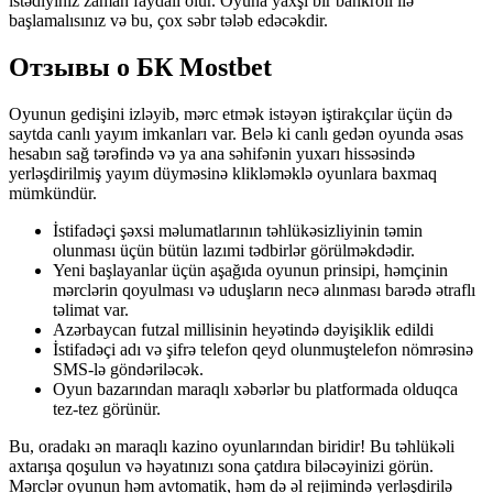
istədiyiniz zaman faydalı olur. Oyuna yaxşı bir bankroll ilə
başlamalısınız və bu, çox səbr tələb edəcəkdir.
Отзывы о БК Mostbet
Oyunun gedişini izləyib, mərc etmək istəyən iştirakçılar üçün də
saytda canlı yayım imkanları var. Belə ki canlı gedən oyunda əsas
hesabın sağ tərəfində və ya ana səhifənin yuxarı hissəsində
yerləşdirilmiş yayım düyməsinə klikləməklə oyunlara baxmaq
mümkündür.
İstifadəçi şəxsi məlumatlarının təhlükəsizliyinin təmin
olunması üçün bütün lazımi tədbirlər görülməkdədir.
Yeni başlayanlar üçün aşağıda oyunun prinsipi, həmçinin
mərclərin qoyulması və uduşların necə alınması barədə ətraflı
təlimat var.
Azərbaycan futzal millisinin heyətində dəyişiklik edildi
İstifadəçi adı və şifrə telefon qeyd olunmuştelefon nömrəsinə
SMS-lə göndəriləcək.
Oyun bazarından maraqlı xəbərlər bu platformada olduqca
tez-tez görünür.
Bu, oradakı ən maraqlı kazino oyunlarından biridir! Bu təhlükəli
axtarışa qoşulun və həyatınızı sona çatdıra biləcəyinizi görün.
Mərclər oyunun həm avtomatik, həm də əl rejimində yerləşdirilə