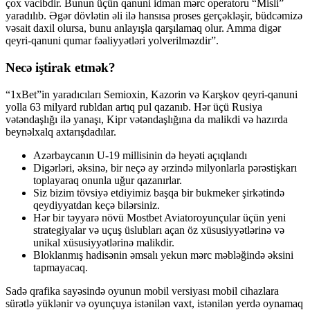
çox vacibdir. Bunun üçün qanuni idman mərc operatoru “Misli”
yaradılıb. Əgər dövlətin əli ilə hansısa proses gerçəkləşir, büdcəmizə
vəsait daxil olursa, bunu anlayışla qarşılamaq olur. Amma digər
qeyri-qanuni qumar fəaliyyətləri yolverilməzdir”.
Necə iştirak etmək?
“1xBet”in yaradıcıları Semioxin, Kazorin və Karşkov qeyri-qanuni
yolla 63 milyard rubldan artıq pul qazanıb. Hər üçü Rusiya
vətəndaşlığı ilə yanaşı, Kipr vətəndaşlığına da malikdi və hazırda
beynəlxalq axtarışdadılar.
Azərbaycanın U-19 millisinin də heyəti açıqlandı
Digərləri, əksinə, bir neçə ay ərzində milyonlarla pərəstişkarı
toplayaraq onunla uğur qazanırlar.
Siz bizim tövsiyə etdiyimiz başqa bir bukmeker şirkətində
qeydiyyatdan keçə bilərsiniz.
Hər bir təyyarə növü Mostbet Aviatoroyunçular üçün yeni
strategiyalar və uçuş üslubları açan öz xüsusiyyətlərinə və
unikal xüsusiyyətlərinə malikdir.
Bloklanmış hadisənin əmsalı yekun mərc məbləğində əksini
tapmayacaq.
Sadə qrafika sayəsində oyunun mobil versiyası mobil cihazlara
sürətlə yüklənir və oyunçuya istənilən vaxt, istənilən yerdə oynamaq