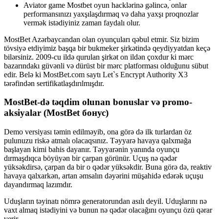
Aviator game Mostbet oyun hacklərinə gəlincə, onlar
performansınızı yaxşılaşdırmaq və daha yaxşı proqnozlar
vermək istədiyiniz zaman faydalı olur.
MostBet Azərbaycandan olan oyunçuları qəbul etmir. Siz bizim
tövsiyə etdiyimiz başqa bir bukmeker şirkətində qeydiyyatdan keçə
bilərsiniz. 2009-cu ildə qurulan şirkət on ildən çoxdur ki mərc
bazarındakı güvənli və dürüst bir mərc platforması olduğunu sübut
edir. Belə ki MostBet.com saytı Let`s Encrypt Authority X3
tərəfindən sertifikatlaşdırılmışdır.
MostBet-də təqdim olunan bonuslar və promo-
aksiyalar (MostBet бонус)
Demo versiyası təmin edilməyib, ona görə də ilk turlardan öz
pulunuzu riskə atmalı olacaqsınız. Təyyarə havaya qalxmağa
başlayan kimi bahis dayanır. Təyyarənin yanında oyunçu
dırmaşdıqca böyüyən bir çarpan görünür. Uçuş nə qədər
yüksəkdirsə, çarpan da bir o qədər yüksəkdir. Buna görə də, reaktiv
havaya qalxarkən, artan əmsalın dəyərini müşahidə edərək uçuşu
dayandırmaq lazımdır.
Uduşların təyinatı nömrə generatorundan asılı deyil. Uduşlarını nə
vaxt almaq istədiyini və bunun nə qədər olacağını oyunçu özü qərar
verir.