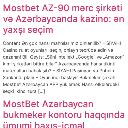
Mostbet AZ-90 mərc şirkəti
və Azərbaycanda kazino: ən
yaxşı seçim
Content Ən çox hansı mahnılarımız dinlənilib? – SİYAHI
Casino rulet oyunları: seçin, onlayn təcrübə edin və
qazanın! Bill Qeyts: „Süni intellekt „Google“ və „Amazon“
kimi şirkətləri bitirə bilər“ Azərbaycanda hansı tikinti
materialları bahalaşıb? – SİYAHI Paşinyan və Putinin
Xankəndi planı – Oyun indi başlayır Bukmeker şirkəti
Mostbet Azərbaycan APP yükləmək Hansı ölkələrdəki
seçki ikinci tura […]
MostBet Azərbaycan
bukmeker kontoru haqqında
ümumi baxış-icmal