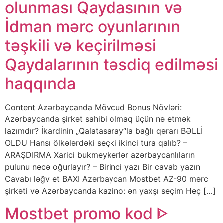
olunması Qaydasının və
İdman mərc oyunlarının
təşkili və keçirilməsi
Qaydalarının təsdiq edilməsi
haqqında
Content Azərbaycanda Mövcud Bonus Növləri:
Azərbaycanda şirkət sahibi olmaq üçün nə etmək
lazımdır? İkardinin „Qalatasaray“la bağlı qərarı BƏLLİ
OLDU Hansı ölkələrdəki seçki ikinci tura qalıb? –
ARAŞDIRMA Xarici bukmeykerlər azərbaycanlıların
pulunu necə oğurlayır? – Birinci yazı Bir cavab yazın
Cavabı ləğv et BAXI Azərbaycan Mostbet AZ-90 mərc
şirkəti və Azərbaycanda kazino: ən yaxşı seçim Heç […]
Mostbet promo kod ᐈ