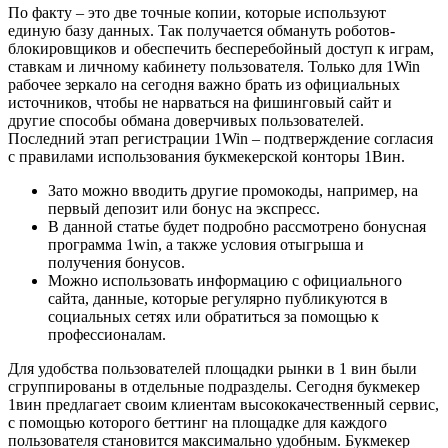
По факту – это две точные копии, которые используют
единую базу данных. Так получается обмануть роботов-
блокировщиков и обеспечить бесперебойный доступ к играм,
ставкам и личному кабинету пользователя. Только для 1Win
рабочее зеркало на сегодня важно брать из официальных
источников, чтобы не нарваться на фишинговый сайт и
другие способы обмана доверчивых пользователей.
Последний этап регистрации 1Win – подтверждение согласия
с правилами использования букмекерской конторы 1Вин.
Зато можно вводить другие промокоды, например, на
первый депозит или бонус на экспресс.
В данной статье будет подробно рассмотрено бонусная
программа 1win, а также условия отыгрыша и
получения бонусов.
Можно использовать информацию с официального
сайта, данные, которые регулярно публикуются в
социальных сетях или обратиться за помощью к
профессионалам.
Для удобства пользователей площадки рынки в 1 вин были
сгруппированы в отдельные подразделы. Сегодня букмекер
1вин предлагает своим клиентам высококачественный сервис,
с помощью которого беттинг на площадке для каждого
пользователя становится максимально удобным. Букмекер