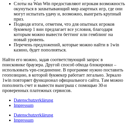
Слоты на Wan Win предоставляют игрокам возможность
окунуться в захватывающий мир азартных игр, где они
могут испытать удачу и, возможно, выиграть крупный
приз.
Подводя итоги, отметим, что для опытных игроков
букмекер 1 вин предлагает все условия, благодаря
которым можно вывести беттинг или гемблинг на
новый уровень.
Перечень предложений, которые можно найти в 1win
казино, будет пополняться.
Найти его можно, задав соответствующий запрос в
поисковике браузера. Другой способ обхода блокировки –
использовать vpn-соединение. В программе нужно поставить
геопозицию, в которой букмекер работает легально. Зеркало
1win повторяет функционал официального сайта. Там можно
пополнить счет и вывести выигрыш с помощью 30-и
проверенных платежных сервисов.
Datenschutzerklärung
Impressum
Datenschutzerklärung
Impressum