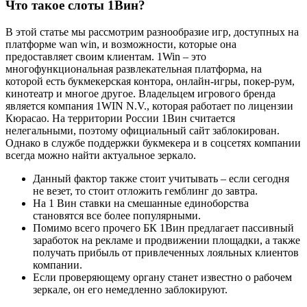
Что такое слоты 1Вин?
В этой статье мы рассмотрим разнообразие игр, доступных на
платформе wan win, и возможности, которые она
предоставляет своим клиентам. 1Win – это
многофункциональная развлекательная платформа, на
которой есть букмекерская контора, онлайн-игры, покер-рум,
кинотеатр и многое другое. Владельцем игрового бренда
является компания 1WIN N.V., которая работает по лицензии
Кюрасао. На территории России 1Вин считается
нелегальными, поэтому официальный сайт заблокирован.
Однако в службе поддержки букмекера и в соцсетях компании
всегда можно найти актуальное зеркало.
Данный фактор также стоит учитывать – если сегодня
не везет, то стоит отложить гемблинг до завтра.
На 1 Вин ставки на смешанные единоборства
становятся все более популярными.
Помимо всего прочего БК 1Вин предлагает пассивный
заработок на рекламе и продвижении площадки, а также
получать прибыль от привлеченных лояльных клиентов
компании.
Если проверяющему органу станет известно о рабочем
зеркале, он его немедленно заблокируют.