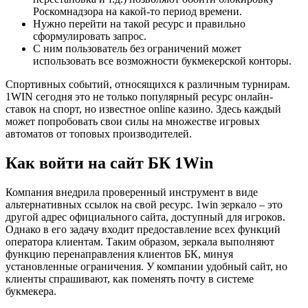
Роскомнадзора на какой-то период времени.
Нужно перейти на такой ресурс и правильно
сформулировать запрос.
С ним пользователь без ограничений может
использовать все возможности букмекерской конторы.
Спортивных событий, относящихся к различным турнирам.
1WIN сегодня это не только популярный ресурс онлайн-
ставок на спорт, но известное online казино. Здесь каждый
может попробовать свои силы на множестве игровых
автоматов от топовых производителей.
Как войти на сайт БК 1Win
Компания внедрила проверенный инструмент в виде
альтернативных ссылок на свой ресурс. 1win зеркало – это
другой адрес официального сайта, доступный для игроков.
Однако в его задачу входит предоставление всех функций
оператора клиентам. Таким образом, зеркала выполняют
функцию перенаправления клиентов БК, минуя
установленные ограничения. У компании удобный сайт, но
клиенты спрашивают, как поменять почту в системе
букмекера.