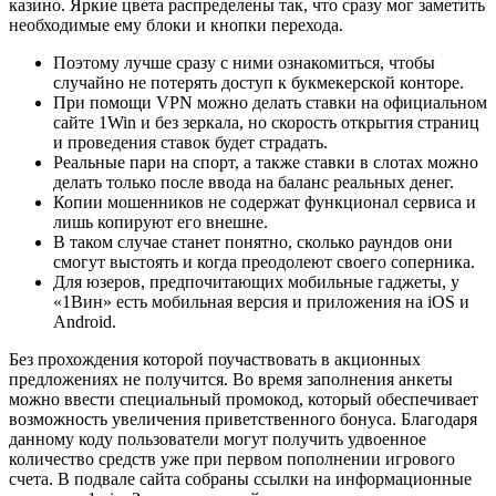
казино. Яркие цвета распределены так, что сразу мог заметить
необходимые ему блоки и кнопки перехода.
Поэтому лучше сразу с ними ознакомиться, чтобы
случайно не потерять доступ к букмекерской конторе.
При помощи VPN можно делать ставки на официальном
сайте 1Win и без зеркала, но скорость открытия страниц
и проведения ставок будет страдать.
Реальные пари на спорт, а также ставки в слотах можно
делать только после ввода на баланс реальных денег.
Копии мошенников не содержат функционал сервиса и
лишь копируют его внешне.
В таком случае станет понятно, сколько раундов они
смогут выстоять и когда преодолеют своего соперника.
Для юзеров, предпочитающих мобильные гаджеты, у
«1Вин» есть мобильная версия и приложения на iOS и
Android.
Без прохождения которой поучаствовать в акционных
предложениях не получится. Во время заполнения анкеты
можно ввести специальный промокод, который обеспечивает
возможность увеличения приветственного бонуса. Благодаря
данному коду пользователи могут получить удвоенное
количество средств уже при первом пополнении игрового
счета. В подвале сайта собраны ссылки на информационные