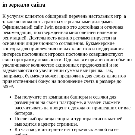
in зеркало сайта
К услугам клиентов обширный перечень настольных игр, а
также возможность сразиться с реальными дилерами.
Официальный сайт 1win казино это достойная и отличная
рекомендация, подтвержденная многолетней надежной
репутацией. Деятельность казино регламентируется на
основании лицензионного соглашения. Букмекерские
конторы для привлечения новых клиентов и поддержания
интереса постоянных игроков постоянно совершенствуют
свою программу лояльности. Однако все организации обычно
увеличивают количество акционных предложений и не
задумываются об увеличении суммы выигрыша. Так,
например, букмекер может предложить для своих клиентов
приветственный бонус на пополнение счета в размере до
500%.
Вы получите от компании баннеры и ссылки для
размещения на своей платформе, а взамен сможете
рассчитывать на процент с дохода от пришедших от вас
беттеров.
После выбора вида спорта и турнира список матчей
выводится в центре страницы.
К счастью, в интернете нет серьезных жалоб на ее
работу.