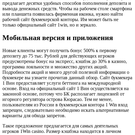
предлагает десятки удобных способов пополнения депозита и
вывода денежных средств. Чтобы на рабочем столе смартфона
или планшета появилась фирменная иконка, нужно найти
рабочий сайт букмекерской конторы. Им может быть не
только официальный сайт 1win, но и зеркало.
Мобильная версия и приложения
Новые клиенты могут получить бонус 500% к первому
депозиту до 75 тыс. Рублей для действующих игроков
предусмотрены бонус на экспресс, кэшбэк до 30% в казино,
программа лояльности и множество других акций.
Подробности акций и много другой полезной информации о
букмекере вы узнаете прочитав данный обзор. Сайт букмекера
1 Вин предоставляет услуги беттинга на международной
основе. Вход на официальный сайт 1 Вин осуществляется на
законной основе, потому что БК располагает лицензией от
игорного регулятора острова Кюрасао. Тем не менее,
пользователям из России в букмекерская контора 1 Win вход
запрещен, следовательно необходимо искать альтернативные
варианты для обхода запретов.
Такое предложение предлагается для самых деятельных
игроков 1Win casino. Размер кэшбэка находится в личном