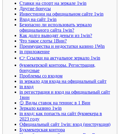
Ставки на спорт на зеркале 1win
Другие бонусы
Инвестиции на официальном сайте 1win
Вход на сайт 1win
Безопасно ли использовать зеркало
официального сайта 1win?
Как долго выводят деньги из 1win?
Что такое слоты 1Вин?
Преимущества и недостатки казино 1Win
in приложение
👉 Ссылки на актуальное зеркало 1win
букмекерской конторы. Регистрация,
бонусные
Проблемы со входом
in зеркало для входа на официальный сайт
in вход
in регистрация и вход на официальный сайт
1вин
🥎 Виды ставок на теннис в 1 Вин
Зеркало казино 1win
in вход: как попасть на сайт букмекера в
2023 году
Официальный сайт 1win: вход (инструкция)
Букмекерская контора