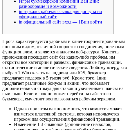
Игры букмекерской компании Ван Вин:
разнообразие и возможности
in зеркало: рабочая ссылка для доступа на
официальный сайт
in официальный сайт вход — 1Вин войти
Прога характеризуется удобным и клиентоориентированным
внешним видом, отличной скоростью соединения, полезным
функционалом, и является аналогом веб-ресурса. Клиенты
приложения посещают сайт без каких-либо проблем, им
открыты все категории и разделы, финансовые транзакции,
статистические и аналитические сведения. Любому юзеру, кто
выбрал 1 Win скачать на андроид или iOS, букмекер
предлагает подарок в 5 тысяч руб. Кроме того, 1вин
предлагает различные бонусы и акции, что добавляет
дополнительный стимул для ставок и увеличивает шансы на
выигрыш. Если игрок не может перейти на сайт этого
букмекера, ему стоит воспользоваться рабочим зеркалом.
Однако при этом важно помнить, что комиссия может
взиматься платежной системы, которая используется
игроком для осуществления финансовой транзакции.
Изменение 1-3 символов (дополнение символов,
перестановка и т.д.) позволяют обойти блокировку