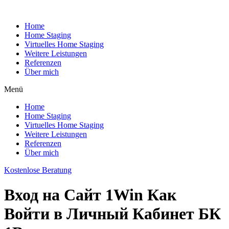
Home
Home Staging
Virtuelles Home Staging
Weitere Leistungen
Referenzen
Über mich
Menü
Home
Home Staging
Virtuelles Home Staging
Weitere Leistungen
Referenzen
Über mich
Kostenlose Beratung
Вход на Сайт 1Win Как
Войти в Личный Кабинет БК