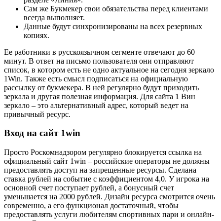
Сам же Букмекер свои обязательства перед клиентами
всегда выполняет.
Данные будут синхронизированы на всех резервных
копиях.
Ее работники в русскоязычном сегменте отвечают до 60
минут. В ответ на письмо пользователя они отправляют
список, в котором есть не одно актуальное на сегодня зеркало
1Win. Также есть смысл подписаться на официальную
рассылку от букмекера. В ней регулярно будут приходить
зеркала и другая полезная информация. Для сайта 1 Вин
зеркало – это альтернативный адрес, который ведет на
привычный ресурс.
Вход на сайт 1win
Просто Роскомнадзором регулярно блокируется ссылка на
официальный сайт 1win – российские операторы не должны
предоставлять доступ на запрещенные ресурсы. Сделана
ставка рублей на событие с коэффициентом 4,0. У игрока на
основной счет поступает рублей, а бонусный счет
уменьшается на 2000 рублей. Дизайн ресурса смотрится очень
современно, а его функционал достаточный, чтобы
предоставлять услуги любителям спортивных пари и онлайн-