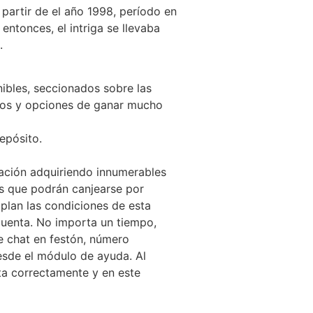
partir de el año 1998, período en
entonces, el intriga se llevaba
.
ibles, seccionados sobre las
cios y opciones de ganar mucho
epósito.
zación adquiriendo innumerables
os que podrán canjearse por
plan las condiciones de esta
cuenta. No importa un tiempo,
e chat en festón, número
esde el módulo de ayuda. Al
ita correctamente y en este