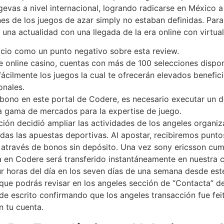
vas a nivel internacional, logrando radicarse en México a 
es de los juegos de azar simply no estaban definidas. Para 
 una actualidad con una llegada de la era online con virtual
acio como un punto negativo sobre esta review.
e online casino, cuentas con más de 100 selecciones dispon
fácilmente los juegos la cual te ofrecerán elevados benefi
nales.
 bono en este portal de Codere, es necesario executar un d
ia gama de mercados para la expertise de juego.
ión decidió ampliar las actividades de los angeles organi
das las apuestas deportivas. Al apostar, recibiremos punt
a através de bonos sin depósito. Una vez sony ericsson cum
 en Codere será transferido instantáneamente en nuestra 
ur horas del día en los seven días de una semana desde est
 que podrás revisar en los angeles sección de “Contacta” d
 de escrito confirmando que los angeles transacción fue fe
 tu cuenta.