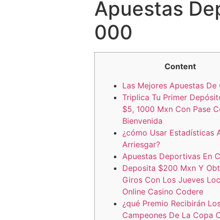
Apuestas Dep
000
Content
Las Mejores Apuestas De
Triplica Tu Primer Depósi
$5, 1000 Mxn Con Pase C
Bienvenida
¿cómo Usar Estadísticas 
Arriesgar?
Apuestas Deportivas En 
Deposita $200 Mxn Y Obt
Giros Con Los Jueves Loc
Online Casino Codere
¿qué Premio Recibirán Lo
Campeones De La Copa 