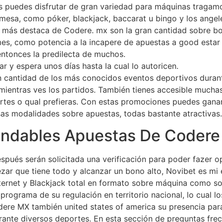
s puedes disfrutar de gran variedad para máquinas tragam
esa, como póker, blackjack, baccarat u bingo y los angeles
 más destaca de Codere. mx son la gran cantidad sobre b
s, como potencia a la incapere de apuestas a good estar 
ntonces la predilecta de muchos.
ar y espera unos días hasta la cual lo autoricen.
 cantidad de los más conocidos eventos deportivos durant
, mientras ves los partidos. También tienes accesible much
ortes o qual prefieras. Con estas promociones puedes ganar
sas modalidades sobre apuestas, todas bastante atractivas.
ndables Apuestas De Codere
spués serán solicitada una verificación para poder fazer o
ezar que tiene todo y alcanzar un bono alto, Novibet es m
internet y Blackjack total en formato sobre máquina como 
rograma de su regulación en territorio nacional, lo cual l
dere MX también united states of america su presencia par
rante diversos deportes. En esta sección de preguntas fre