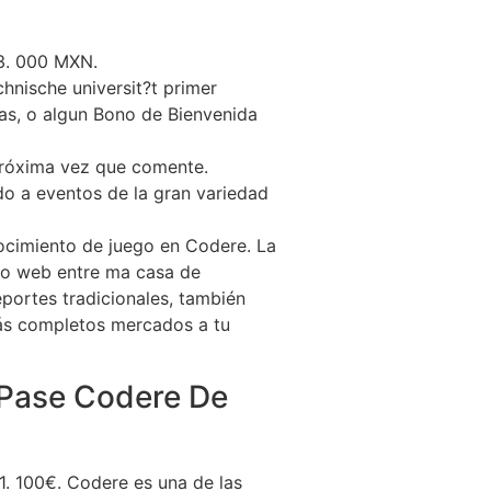
 3. 000 MXN.
chnische universit?t primer
vas, o algun Bono de Bienvenida
próxima vez que comente.
o a eventos de la gran variedad
ocimiento de juego en Codere. La
tio web entre ma casa de
portes tradicionales, también
más completos mercados a tu
 Pase Codere De
 1. 100€. Codere es una de las