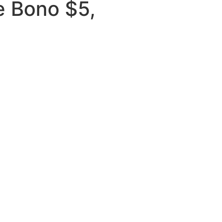
e Bono $5,