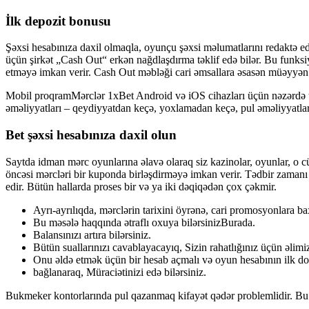
İlk depozit bonusu
Şəxsi hesabınıza daxil olmaqla, oyunçu şəxsi məlumatlarını redaktə edə 
üçün şirkət „Cash Out“ erkən nağdlaşdırma təklif edə bilər. Bu funks
etməyə imkan verir. Cash Out məbləği cari əmsallara əsasən müəyyən ed
Mobil proqramMərclər 1xBet Android və iOS cihazları üçün nəzərdə tut
əməliyyatları – qeydiyyatdan keçə, yoxlamadan keçə, pul əməliyyatları
Bet şəxsi hesabınıza daxil olun
Saytda idman mərc oyunlarına əlavə olaraq siz kazinolar, oyunlar, o c
öncəsi mərcləri bir kuponda birləşdirməyə imkan verir. Tədbir zaman
edir. Bütün hallarda proses bir və ya iki dəqiqədən çox çəkmir.
Ayrı-ayrılıqda, mərclərin tarixini öyrənə, cari promosyonlara bax
Bu məsələ haqqında ətraflı oxuya bilərsinizBurada.
Balansınızı artıra bilərsiniz.
Bütün suallarınızı cavablayacayıq, Sizin rahatlığınız üçün əli
Onu əldə etmək üçün bir hesab açmalı və oyun hesabının ilk dol
bağlanaraq, Müraciətinizi edə bilərsiniz.
Bukmeker kontorlarında pul qazanmaq kifayət qədər problemlidir. Bu 