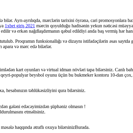
bilər. Ayrı-ayrılıqda, mərclərin tarixini öyrənə, cari promosyonlara baxa
iya
1xbet giriş 2021
mərcin qoyulduğu hadisənin yekun nəticəsi müəyyə
ilir və erkən nağdlaşdırmanın qəbul edildiyi anda baş vermiş hər hansı 
ulub. Proqramın funksionallığı və dizaynı istifadəçilərin əsas saytda 
 apara və mərc edə bilərlər.
ümlədən kart oyunları və virtual idman növləri tapa bilərsiniz. Canlı ba
ı qeyri-populyar beysbol oyunu üçün bu bukmeker kontoru 10-dan çox, q
a, hesabınızın təhlükəsizliyini qura bilərsiniz.
mizdən gələni edəcəyimizdən şüphəniz olmasın !
durulmasını etməlisiniz.
məsələ haqqında ətraflı oxuya bilərsinizBurada.