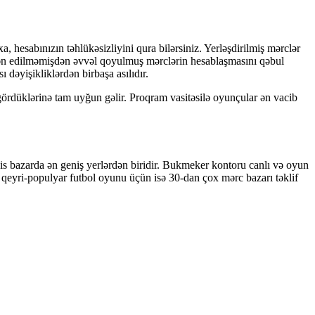
, hesabınızın təhlükəsizliyini qura bilərsiniz. Yerləşdirilmiş mərclər
n edilməmişdən əvvəl qoyulmuş mərclərin hesablaşmasını qəbul
dəyişikliklərdən birbaşa asılıdır.
gördüklərinə tam uyğun gəlir. Proqram vasitəsilə oyunçular ən vacib
his bazarda ən geniş yerlərdən biridir. Bukmeker kontoru canlı və oyun
eyri-populyar futbol oyunu üçün isə 30-dan çox mərc bazarı təklif