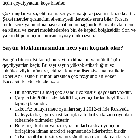
üçün qeydiyyatdan keçə bilərlər.
Çox miqdar varsa, ehtimal nəzəriyyəsinə görə qazanma faizi də artır.
Şəxsi mərclər qazancları əhəmiyyətli dərəcədə artıra bilər. Resurs
milli lisenziyanın olmaması səbəbindən bağlandı. Kumarbazlar üçün
ən xüsusi və zəruri məsləhətlərdən biri də kapital bölgüsüdür. Son və
ya kredit pulu üçün hamısını oynaya bilməzsiniz.
Saytın bloklanmasından necə yan keçmək olar?
Bu gün bir çox istifadəçi bu saytın xidmətləri və mühiti üçün
qeydiyyatdan keçir. Bu sayt saytın yüksək etibarlılığını və
təhlükəsizliyini nümayiş etdirən kuracao lisenziyasına malikdir.
1xbet Az Casino turnirləri arasında çox məşhur olan Poker,
Baccarat, blackjack, slot və s.
Bu hədiyyəni almaq çox asandır və xüsusi qaydaları yoxdur.
Çarpıcı bir 2000 + slot təklifi ilə, oyunçulardan keyifli saat
tapmaq lazımdır.
1xbet Az onlayn mərc oyunları sayti 2012-ci ildə Rusiyada
fəaliyyətə başlayıb və istifadəçilərə futbol və kazino oyunları
sahəsində xidmətlər göstərir
Bu gün şirkət dünya üzrə yüz minlərlə aktiv oyunçunu
birləşdirən idman mərcləri seqmentində liderlərdən biridir.
1xBet rəqibləri tez-tez yalnız sürətli mərclər, tək mərclər və