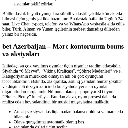
sistemlər təklif edirlər.
Bütün dəstək heyəti oyunçulara sürətli və təsirli şəkildə kömək edə
bilməsi üçün geniş şəkildə hazırlanır. Bu dəstək həftənin 7 günü 24
saat, Live Chat, e-poçt, telefon və ya WhatsApp vasitəsilə əldə edilə
bilər. Türk, Alman və Yunan işçilərinin sərbəst danışdığı dillərdən
yalnız bir neçəsidir.
bet Azerbaijan – Mərc kontorunun bonus
və aksiyaları
İstifadəçi ən çox yayılmış oyunlar üçün nişanlar təqdim edəcəkdir.
Siyahıda “6 Meyvə”, “Viking Kraliçası”, “Şöhrət Mədənləri” və s.
Kategoriyanın mürəkkəb olmayan adı bir çox oyunçunu
təəccübləndirir. Əslində, əla qrafika, asılılıq yaradan hamar şəkillər
və düşüncəli dizayn xaricində bu siyahıda yer alan oyunlar
digərlərindən fərqlənmir. Nümunə olaraq – populyar 3D oyun
“Pirates Plenty” interfeysi. Bundan əlavə, oyun prosesi daha da
realizə edən heyrətləndirici bir musiqi müşayiətinə malikdir.
Ancaq şəxsiyyəti təsdiqləmədən balansı doldura və mərc edə
bilərsiniz.
Əlavə quraşdırma avtomatik olaraq baş
seçimlər də özləri üçün seçilir.