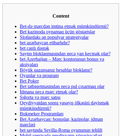
Content
Bet-də mərcdən imtina etmək mümkündürmü?
Bet kazinoda oynamaq üçün göstərişlər
Slotlardakı ən populyar strategiyalar
bet azərbaycan etibarlıdır?
bet canlı dəstək
Saytın bloklanmasından necə yan keçmək olar?
bet Azerbaijan – Mərc kontorunun bonus və
aksiyaları
Böyük qazansanız hesablar bloklanır?
Oyunlar və proqram
Bet Poker
Bet tətbiqetməsindən necə pul çıxarmaq olar
İdmana necə mərc etmək olar?
Sığorta və mərc satışı
Qeydiyyatdan sonra yaşayış ölkəsini dəyişmək
mümkündürmü?
Bukmeker Proqramları
Bet Azərbaycan: bonuslar, kazinolar, idman
mərcləri
bet saytında Sevilla-Roma oyununun tehlili
Mobil versiyada qeydiyyatın xüsusiyyətləri