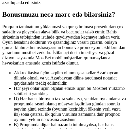
azadlıq əldə edirsiniz.
Bonusunuzu necə mərc edə bilərsiniz?
Proqram təminatının yüklənməsi və quraşdırılması prosedurları çox
sadədir və pleyerdən əlavə bilik və bacarıqlar tələb etmir. Bahis
şirkətinin tətbiqindən istifadə qeydiyyatdan keçməyə imkan verir.
Oyun hesabını doldurun və qazandığınız vəsaiti çıxarın, onlayn
qumar klubu administrasiyasının bonus və promosyon təkliflərindən
yararlanın mostbet zerkalo. İstifadəçi dostu interfeysi və gözəl
dizaynı sayəsində MostBet mobil müştəriləri qumar əyləncə
həvəskarları arasında geniş istifadə olunur.
Akkreditasiya üçün təqdim olunmuş sənədlər Azərbaycan
dilində olmalı və ya Azərbaycan dilinə tərcüməsi notariat
qaydasında təsdiq edilməlidir.
Hər şeyi onlar üçün əlçatan etmək üçün bu Mostbet Yükləmə
səhifəsini yaratdıq.
D) Hər hansı bir oyun təxirə salınarsa, yenidən oynanılarsa və
proqramda rəsmi olaraq müəyyənləşdirilən gündən sonrakı
təqvim günü ərzində (oyunun keçirildiyi ölkənin yerli vaxtı
ilə) sona çatarsa, ilk qolun vurulma zamanına dair proqnoz
oyunun yekun nəticəsinə əsaslanır.
B) Proqramda digər hal nəzərdə tutulmayıbsa, hər hansı