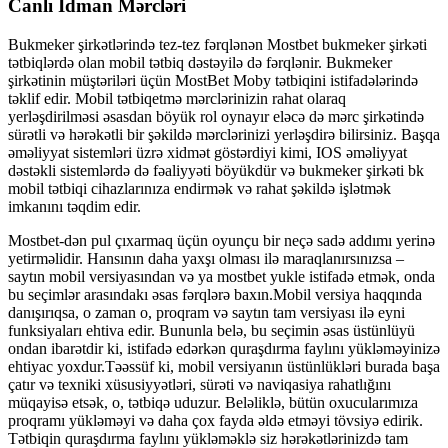
Canlı İdman Mərcləri
Bukmeker şirkətlərində tez-tez fərqlənən Mostbet bukmeker şirkəti
tətbiqlərdə olan mobil tətbiq dəstəyilə də fərqlənir. Bukmeker
şirkətinin müştəriləri üçün MostBet Moby tətbiqini istifadələrində
təklif edir. Mobil tətbiqetmə mərclərinizin rahat olaraq
yerləşdirilməsi əsasdan böyük rol oynayır eləcə də mərc şirkətində
sürətli və hərəkətli bir şəkildə mərclərinizi yerləşdirə bilirsiniz. Başqa
əməliyyat sistemləri üzrə xidmət göstərdiyi kimi, IOS əməliyyat
dəstəkli sistemlərdə də fəaliyyəti böyükdür və bukmeker şirkəti bk
mobil tətbiqi cihazlarınıza endirmək və rahat şəkildə işlətmək
imkanını təqdim edir.
Mostbet-dən pul çıxarmaq üçün oyunçu bir neçə sadə addımı yerinə
yetirməlidir. Hansının daha yaxşı olması ilə maraqlanırsınızsa –
saytın mobil versiyasından və ya mostbet yukle istifadə etmək, onda
bu seçimlər arasındakı əsas fərqlərə baxın.Mobil versiya haqqında
danışırıqsa, o zaman o, proqram və saytın tam versiyası ilə eyni
funksiyaları ehtiva edir. Bununla belə, bu seçimin əsas üstünlüyü
ondan ibarətdir ki, istifadə edərkən quraşdırma faylını yükləməyinizə
ehtiyac yoxdur.Təəssüf ki, mobil versiyanın üstünlükləri burada başa
çatır və texniki xüsusiyyətləri, sürəti və naviqasiya rahatlığını
müqayisə etsək, o, tətbiqə uduzur. Beləliklə, bütün oxucularımıza
proqramı yükləməyi və daha çox fayda əldə etməyi tövsiyə edirik.
Tətbiqin quraşdırma faylını yükləməklə siz hərəkətlərinizdə tam