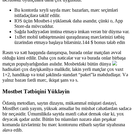
Bu kontorda xeyli sayda mərc bazarları, mərc seçimləri
istifadəçilərə təklif edilir.
IOS üçün Mostbet-i yükləmək daha asandır, çünki o, App
Store-da mövcuddur.
Sağda hədiyyədən imtina etməyə imkan verən bir düymə var.
1xBet mobil tətbiqetməsini quraşdıraraq mərclərinizi tətbiq
üzərindən etməyə başlaya bilərsiniz.144 $ bonus tələb edin
Rəsm və xətt haqqında danışırıqsa, burada onlar matçdan əvvəl
olduğu kimi edilir. Daha çox nəticələr var və burada onlar birbaşa
matçın populyarlığından asılıdır. Mosbetdəki bütün dünya
hadisələri çox dəyişkənliyə malikdir, lakin yerli matçlar çox vaxt
1×2, handikap və total şəklində standart “paket”lə məhdudlaşır. Və
yalnız bəzən fərdi mərc, ikiqat şans və s.
Mostbet Tətbiqini Yükləyin
Ödəniş metodları, saytın dizaynı, mükəmməl müştəri dəstəyi,
MostBet canlı yayım, yüksək əmsallar bu müsbət cəhətlərdən sadəcə
bir neçəsidir. Ümumilikdə saytda mənfi cəhət demək olar ki, yox
deyəcək qədər azdır. Bütün bu nüansları nəzərə alan peşəkar
komanda üzvlərimiz bu mərc kontorunu etibarlı saytlar siyahısına
əlavə edib.