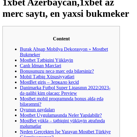
1xbet Azerbaycan,1xbet az
merc saytı, en yaxsi bukmeker
Content
Burak Ahşap Mobilya Dekorasyon » Mostbet
Bukmeker
Mostbet Tətbiqini Yükləyin
Canlı İdman Mərcləri
Bonusunuzu necə mərc edə bilərsiniz?
Mobil Tətbiq Xüsusiyyətləri
MostBet giriş – Зеркало keçid
Danimarka Futbol Super Liqasının 2022/2023-
də qalibi kim olacaq: Preview
Mostbet mobil proqramında bonus əldə edə
bilərəmmi?
Oyunun qaydaları
Mostbet Uygulamasında Neler Yapılabilir?
MostBet yüklə – tətbiqini yükləyin ətrafında
məlumatlar
Neden Gerçekten İşe Yarayan Mostbet Türkiye