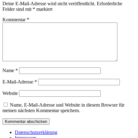
Deine E-Mail-Adresse wird nicht veröffentlicht.
Erforderliche
Felder sind mit
*
markiert
Kommentar
*
Name
*
E-Mail-Adresse
*
Website
Name, E-Mail-Adresse und Website in diesem Browser für
meinen nächsten Kommentar speichern.
Datenschutzerklärung
Impressum