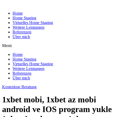
Home
Home Staging
Virtuelles Home Staging
Weitere Leistungen
Referenzen
Über mich
Menü
Home
Home Staging
Virtuelles Home Staging
Weitere Leistungen
Referenzen
Über mich
Kostenlose Beratung
1xbet mobi, 1xbet az mobi
android ve IOS program yukle