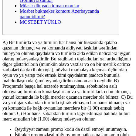
Görmüyorsunuz?
Müasir dünyada idman mərclər
Mosbet bukmeker kontoru Azerbaycanda
qanunidirmi?
MOSTBET YÜKLƏ
A) Bir turnirdə və ya turnirin hər hansı bir hissəsində qələbə
qazanan idmançı və ya komanda aidiyyəti təşkilat tərəfindən
müəyyən olunan qaydalara və turnirdə əldə edilən nəticələrə uyğun
olaraq müəyyənləşdirilir. Bu rəqiblərin topladıqları xal ardıcıllığının
digər göstəricilərin (mümkün əlavə vaxtlar və on bir metrlik cərimə
zərbələri də daxil olmaqla), növbəti mərhələyə keçmək üçün olan
oyun və ya yarışı tərk etmək kimi qaydaların (sadəcə bununla
məhdudlaşmadan) müəyyənləşdirilməsindən asılı deyildir. B)
Proqramda başqa hal nəzərdə tutulmayıbsa, səbəbindən asılı
olmayaraq turnirdən kənarlaşdırılan və ya turniri tərk edən idmançı,
yaxud komanda ilə bağlı mərclər qazanan mərclər ola bilməz. C) Bu
və ya digər səbəbdən turnirdə iştirak etməyən hər hansı idmançı və
ya komanda ilə bağlı oynanılan mərclərə bir (1,00) əmsalı tətbiq
olunur. Ç) Hər hansı səbəbdən turnirin ləğv edilməsi halında bütün
mərc əmsalları bir (1,00) olaraq müəyyən olunur.
Qeydiyyat zamanı promo kodu da daxil etməyi unutmayın.
İştirakçı proqnozlaşdırdığı oyunun nəticəsinə tam əmin olub,