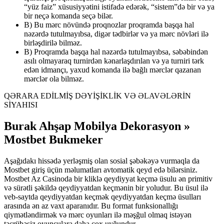
“yüz faiz” xüsusiyyətini istifadə edərək, “sistem”də bir və ya
bir neçə komanda seçə bilər.
B) Bu mərc növündə proqnozlar proqramda başqa hal
nəzərdə tutulmayıbsa, digər tədbirlər və ya mərc növləri ilə
birləşdirilə bilməz.
B) Proqramda başqa hal nəzərdə tutulmayıbsa, səbəbindən
asılı olmayaraq turnirdən kənarlaşdırılan və ya turniri tərk
edən idmançı, yaxud komanda ilə bağlı mərclər qazanan
mərclər ola bilməz.
QƏRARA EDİLMİŞ DƏYİŞİKLİK VƏ ƏLAVƏLƏRİN
SİYAHISI
Burak Ahşap Mobilya Dekorasyon »
Mostbet Bukmeker
Aşağıdakı hissədə yerləşmiş olan sosial şəbəkəyə vurmaqla da
Mostbet giriş üçün məlumatları avtomatik qeyd edə bilərsiniz.
Mostbet Az Casinoda bir kliklə qeydiyyat keçmə üsulu ən primitiv
və sürətli şəkildə qeydiyyatdan keçmənin bir yoludur. Bu üsul ilə
veb-saytda qeydiyyatdan keçmək qeydiyyatdan keçmə üsulları
arasında ən az vaxt aparanıdır. Bu format funksionallığı
qiymətləndirmək və mərc oyunları ilə məşğul olmaq istəyən
təcrübəsiz oyunçulara daha çox uyğundur.