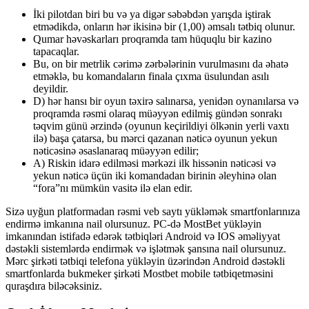
İki pilotdan biri bu və ya digər səbəbdən yarışda iştirak
etmədikdə, onların hər ikisinə bir (1,00) əmsalı tətbiq olunur.
Qumar həvəskarları proqramda tam hüquqlu bir kazino
tapacaqlar.
Bu, on bir metrlik cərimə zərbələrinin vurulmasını da əhatə
etməklə, bu komandaların finala çıxma üsulundan asılı
deyildir.
D) hər hansı bir oyun təxirə salınarsa, yenidən oynanılarsa və
proqramda rəsmi olaraq müəyyən edilmiş gündən sonrakı
təqvim günü ərzində (oyunun keçirildiyi ölkənin yerli vaxtı
ilə) başa çatarsa, bu mərci qazanan nəticə oyunun yekun
nəticəsinə əsaslanaraq müəyyən edilir;
A) Riskin idarə edilməsi mərkəzi ilk hissənin nəticəsi və
yekun nəticə üçün iki komandadan birinin əleyhinə olan
“fora”nı mümkün vasitə ilə elan edir.
Sizə uyğun platformadan rəsmi veb saytı yükləmək smartfonlarınıza
endirmə imkanına nail olursunuz. PC-də MostBet yükləyin
imkanından istifadə edərək tətbiqləri Android və IOS əməliyyat
dəstəkli sistemlərdə endirmək və işlətmək şansına nail olursunuz.
Mərc şirkəti tətbiqi telefona yükləyin üzərindən Android dəstəkli
smartfonlarda bukmeker şirkəti Mostbet mobile tətbiqetməsini
quraşdıra biləcəksiniz.