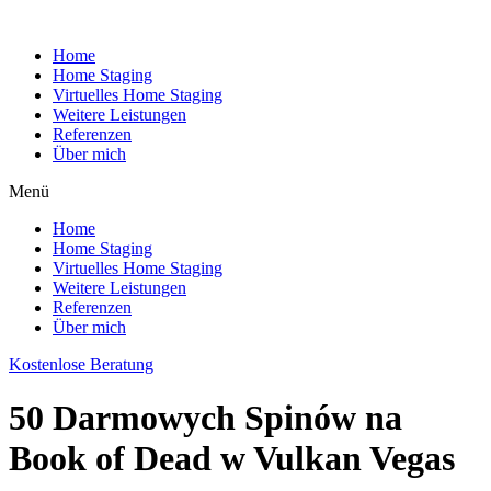
Home
Home Staging
Virtuelles Home Staging
Weitere Leistungen
Referenzen
Über mich
Menü
Home
Home Staging
Virtuelles Home Staging
Weitere Leistungen
Referenzen
Über mich
Kostenlose Beratung
50 Darmowych Spinów na
Book of Dead w Vulkan Vegas