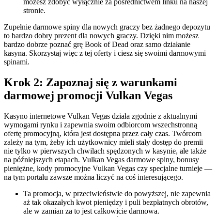
możesz zdobyć wyłącznie za pośrednictwem linku na naszej
stronie.
Zupełnie darmowe spiny dla nowych graczy bez żadnego depozytu
to bardzo dobry prezent dla nowych graczy. Dzięki nim możesz
bardzo dobrze poznać grę Book of Dead oraz samo działanie
kasyna. Skorzystaj więc z tej oferty i ciesz się swoimi darmowymi
spinami.
Krok 2: Zapoznaj się z warunkami
darmowej promocji Vulkan Vegas
Kasyno internetowe Vulkan Vegas działa zgodnie z aktualnymi
wymogami rynku i zapewnia swoim odbiorcom wszechstronną
ofertę promocyjną, która jest dostępna przez cały czas. Twórcom
zależy na tym, żeby ich użytkownicy mieli stały dostęp do premii
nie tylko w pierwszych chwilach spędzonych w kasynie, ale także
na późniejszych etapach. Vulkan Vegas darmowe spiny, bonusy
pieniężne, kody promocyjne Vulkan Vegas czy specjalne turnieje —
na tym portalu zawsze można liczyć na coś interesującego.
Ta promocja, w przeciwieństwie do powyższej, nie zapewnia
aż tak okazałych kwot pieniędzy i puli bezpłatnych obrotów,
ale w zamian za to jest całkowicie darmowa.