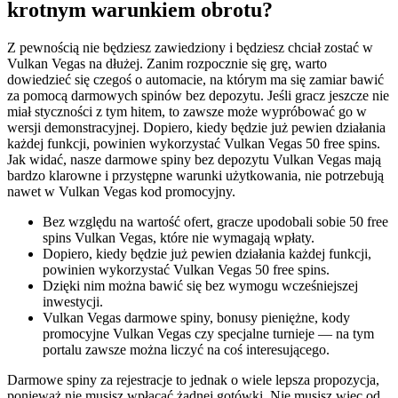
krotnym warunkiem obrotu?
Z pewnością nie będziesz zawiedziony i będziesz chciał zostać w
Vulkan Vegas na dłużej. Zanim rozpocznie się grę, warto
dowiedzieć się czegoś o automacie, na którym ma się zamiar bawić
za pomocą darmowych spinów bez depozytu. Jeśli gracz jeszcze nie
miał styczności z tym hitem, to zawsze może wypróbować go w
wersji demonstracyjnej. Dopiero, kiedy będzie już pewien działania
każdej funkcji, powinien wykorzystać Vulkan Vegas 50 free spins.
Jak widać, nasze darmowe spiny bez depozytu Vulkan Vegas mają
bardzo klarowne i przystępne warunki użytkowania, nie potrzebują
nawet w Vulkan Vegas kod promocyjny.
Bez względu na wartość ofert, gracze upodobali sobie 50 free
spins Vulkan Vegas, które nie wymagają wpłaty.
Dopiero, kiedy będzie już pewien działania każdej funkcji,
powinien wykorzystać Vulkan Vegas 50 free spins.
Dzięki nim można bawić się bez wymogu wcześniejszej
inwestycji.
Vulkan Vegas darmowe spiny, bonusy pieniężne, kody
promocyjne Vulkan Vegas czy specjalne turnieje — na tym
portalu zawsze można liczyć na coś interesującego.
Darmowe spiny za rejestracje to jednak o wiele lepsza propozycja,
ponieważ nie musisz wpłacać żadnej gotówki. Nie musisz więc od