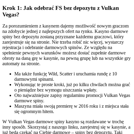
Krok 1: Jak odebrać FS bez depozytu z Vulkan
Vegas?
Za porozumieniem z kasynem dajemy możliwość nowym graczom
na zdobycie jednej z najlepszych ofert na rynku. Kasyno darmowe
spiny bez depozytu zostaną przyznane każdemu graczowi, który
zarejestruje się na stronie. Nie trzeba robić nic więcej, wystarczy
rejestracja i odebranie darmowych spinów. Ze względu na
spełnienie pewnych warunków możesz dostać zupełnie darmowe
obroty na daną grę w kasynie, na pewną grupę lub na wszystkie gry
automaty na stronie.
Ma także funkcję Wild, Scatter i uruchamia rundę z 10
darmowymi spinami.
Wykonując te proste kroki, już po kilku chwilach można grać
o pieniądze bez wymogu uiszczania wpłaty.
Oto najważniejsze zapisy regulaminu promocji Vulkan Vegas
darmowe spiny.
Maszyna miała swoją premierę w 2016 roku i z miejsca stała
się ogromnym hitem.
W Vulkan Vegas darmowe spiny kasyno są rozdawane w trochę
inny sposób. Skorzystaj z naszego linku, zarejestruj się w kasynie, a
już będą czekać na Ciebie darmowe – spiny bez depozytu. Taki