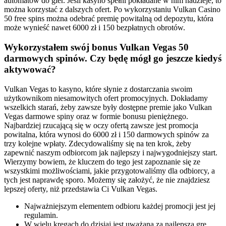
automatów do gier. Jeśli kasyno spełni pokładane w nim nadzieje, to
można korzystać z dalszych ofert. Po wykorzystaniu Vulkan Casino
50 free spins można odebrać premię powitalną od depozytu, która
może wynieść nawet 6000 zł i 150 bezpłatnych obrotów.
Wykorzystałem swój bonus Vulkan Vegas 50
darmowych spinów. Czy będę mógł go jeszcze kiedyś
aktywować?
Vulkan Vegas to kasyno, które słynie z dostarczania swoim
użytkownikom niesamowitych ofert promocyjnych. Dokładamy
wszelkich starań, żeby zawsze były dostępne premie jako Vulkan
Vegas darmowe spiny oraz w formie bonusu pieniężnego.
Najbardziej rzucającą się w oczy ofertą zawsze jest promocja
powitalna, która wynosi do 6000 zł i 150 darmowych spinów za
trzy kolejne wpłaty. Zdecydowaliśmy się na ten krok, żeby
zapewnić naszym odbiorcom jak najlepszy i najwygodniejszy start.
Wierzymy bowiem, że kluczem do tego jest zapoznanie się ze
wszystkimi możliwościami, jakie przygotowaliśmy dla odbiorcy, a
tych jest naprawdę sporo. Możemy się założyć, że nie znajdziesz
lepszej oferty, niż przedstawia Ci Vulkan Vegas.
Najważniejszym elementem odbioru każdej promocji jest jej
regulamin.
W wielu kręgach do dzisiaj jest uważana za najlepszą grę