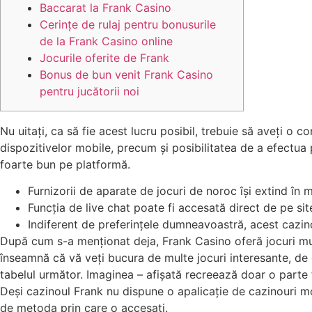
Baccarat la Frank Casino
Cerințe de rulaj pentru bonusurile
de la Frank Casino online
Jocurile oferite de Frank
Bonus de bun venit Frank Casino
pentru jucătorii noi
Nu uitați, ca să fie acest lucru posibil, trebuie să aveți o c
dispozitivelor mobile, precum și posibilitatea de a efectua p
foarte bun pe platformă.
Furnizorii de aparate de jocuri de noroc își extind în 
Funcția de live chat poate fi accesată direct de pe s
Indiferent de preferințele dumneavoastră, acest cazin
După cum s-a menționat deja, Frank Casino oferă jocuri mu
înseamnă că vă veți bucura de multe jocuri interesante, de c
tabelul următor. Imaginea – afișată recreează doar o parte f
Deși cazinoul Frank nu dispune o apalicație de cazinouri mo
de metoda prin care o accesați.