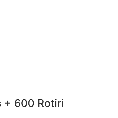
+ 600 Rotiri