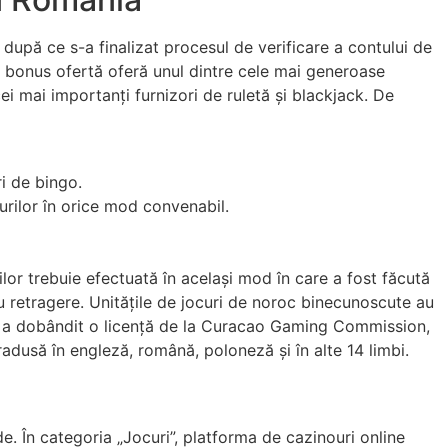
e după ce s-a finalizat procesul de verificare a contului de
 – bonus ofertă oferă unul dintre cele mai generoase
i mai importanți furnizori de ruletă și blackjack. De
ri de bingo.
rilor în orice mod convenabil.
or trebuie efectuată în același mod în care a fost făcută
u retragere. Unitățile de jocuri de noroc binecunoscute au
e-ul a dobândit o licență de la Curacao Gaming Commission,
dusă în engleză, română, poloneză și în alte 14 limbi.
e. În categoria „Jocuri”, platforma de cazinouri online