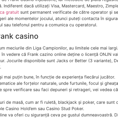
. Indiferent dacă utilizați Visa, Mastercard, Maestro, Zimpler
ca gratuit
sunt permanent verificate de către operator și se 
legeri ale momentelor jocului, atunci puteți contacta în sigu
ilul sau telefonul pentru a comunica cu operatorul.
Frank casino
um meciurile din Liga Campionilor, au limitele cele mai larg
ând în vedere că Frank cazino online deține o licență ONJN va
r. Jocurile disponibile sunt Jacks or Better (3 variante), D
.
i mai puțin bune, în funcție de experiența fiecărui jucător.
 tematice ale forțelor naturale, unde furtunile, focul și ghe
 spre verificare sau faci depuneri și retrageri, vei vedea că i
ri de masă, cum ar fi ruletă, blackjack și poker, care sunt d
mple Casino Hold’em sau Casino Stud Poker.
line va oferi cu siguranță ceva pe gustul dumneavoastră. Di