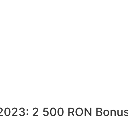
2023: 2 500 RON Bonus 