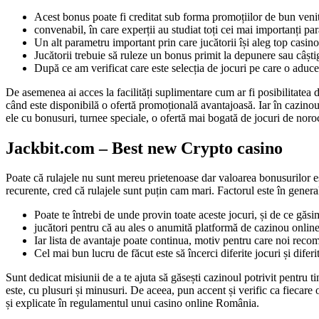
Acest bonus poate fi creditat sub forma promoțiilor de bun veni
convenabil, în care experții au studiat toți cei mai importanți pa
Un alt parametru important prin care jucătorii își aleg top casino
Jucătorii trebuie să ruleze un bonus primit la depunere sau câștig
După ce am verificat care este selecția de jocuri pe care o aduce
De asemenea ai acces la facilități suplimentare cum ar fi posibilitatea 
când este disponibilă o ofertă promoțională avantajoasă. Iar în cazinouri
ele cu bonusuri, turnee speciale, o ofertă mai bogată de jocuri de noroc
Jackbit.com – Best new Crypto casino
Poate că rulajele nu sunt mereu prietenoase dar valoarea bonusurilor es
recurente, cred că rulajele sunt puțin cam mari. Factorul este în genera
Poate te întrebi de unde provin toate aceste jocuri, și de ce găsi
jucători pentru că au ales o anumită platformă de cazinou online
Iar lista de avantaje poate continua, motiv pentru care noi rec
Cel mai bun lucru de făcut este să încerci diferite jocuri și dif
Sunt dedicat misiunii de a te ajuta să găsești cazinoul potrivit pentru 
este, cu plusuri și minusuri. De aceea, pun accent și verific ca fiecare
și explicate în regulamentul unui casino online România.